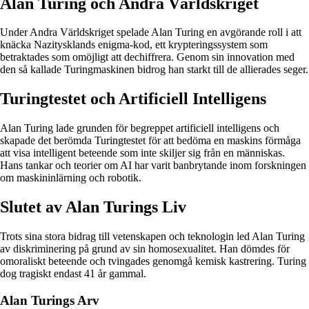
Alan Turing och Andra Världskriget
Under Andra Världskriget spelade Alan Turing en avgörande roll i att
knäcka Nazitysklands enigma-kod, ett krypteringssystem som
betraktades som omöjligt att dechiffrera. Genom sin innovation med
den så kallade Turingmaskinen bidrog han starkt till de allierades seger.
Turingtestet och Artificiell Intelligens
Alan Turing lade grunden för begreppet artificiell intelligens och
skapade det berömda Turingtestet för att bedöma en maskins förmåga
att visa intelligent beteende som inte skiljer sig från en människas.
Hans tankar och teorier om AI har varit banbrytande inom forskningen
om maskininlärning och robotik.
Slutet av Alan Turings Liv
Trots sina stora bidrag till vetenskapen och teknologin led Alan Turing
av diskriminering på grund av sin homosexualitet. Han dömdes för
omoraliskt beteende och tvingades genomgå kemisk kastrering. Turing
dog tragiskt endast 41 år gammal.
Alan Turings Arv