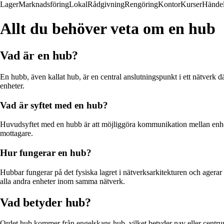
Lager
Marknadsföring
Lokal
Rådgivning
Rengöring
Kontor
Kurser
Händel
Allt du behöver veta om en hub
Vad är en hub?
En hubb, även kallat hub, är en central anslutningspunkt i ett nätverk
enheter.
Vad är syftet med en hub?
Huvudsyftet med en hubb är att möjliggöra kommunikation mellan enhete
mottagare.
Hur fungerar en hub?
Hubbar fungerar på det fysiska lagret i nätverksarkitekturen och agerar s
alla andra enheter inom samma nätverk.
Vad betyder hub?
Ordet hub kommer från engelskans hub, vilket betyder nav eller centrum