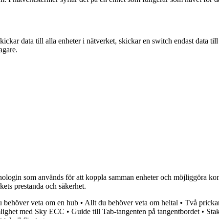
ckar data till alla enheter i nätverket, skickar en switch endast data ti
agare.
login som används för att koppla samman enheter och möjliggöra kommun
kets prestanda och säkerhet.
u behöver veta om en hub
•
Allt du behöver veta om heltal
•
Två pricka
mlighet med Sky ECC
•
Guide till Tab-tangenten på tangentbordet
•
Stak