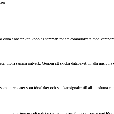
ser
 där olika enheter kan kopplas samman för att kommunicera med varandra.
r inom samma nätverk. Genom att skicka datapaket till alla anslutna en
om en repeater som förstärker och skickar signaler till alla anslutna enh
. I nätverkstermer syftar det på en enhet som fungerar som navet för da