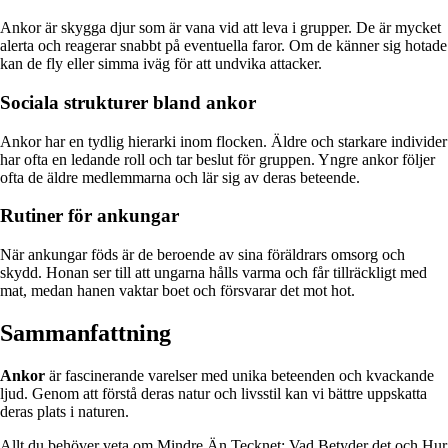
Ankor är skygga djur som är vana vid att leva i grupper. De är mycket
alerta och reagerar snabbt på eventuella faror. Om de känner sig hotade
kan de fly eller simma iväg för att undvika attacker.
Sociala strukturer bland ankor
Ankor har en tydlig hierarki inom flocken. Äldre och starkare individer
har ofta en ledande roll och tar beslut för gruppen. Yngre ankor följer
ofta de äldre medlemmarna och lär sig av deras beteende.
Rutiner för ankungar
När ankungar föds är de beroende av sina föräldrars omsorg och
skydd. Honan ser till att ungarna hålls varma och får tillräckligt med
mat, medan hanen vaktar boet och försvarar det mot hot.
Sammanfattning
Ankor
är fascinerande varelser med unika beteenden och kvackande
ljud. Genom att förstå deras natur och livsstil kan vi bättre uppskatta
deras plats i naturen.
Allt du behöver veta om Mindre Än Tecknet: Vad Betyder det och Hur