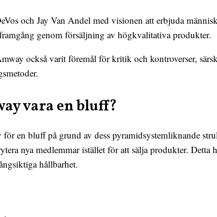
os och Jay Van Andel med visionen att erbjuda människor 
framgång genom försäljning av högkvalitativa produkter.
way också varit föremål för kritik och kontroverser, särskil
gsmetoder.
ay vara en bluff?
 för en bluff på grund av dess pyramidsystemliknande struk
tera nya medlemmar istället för att sälja produkter. Detta ha
ångsiktiga hållbarhet.