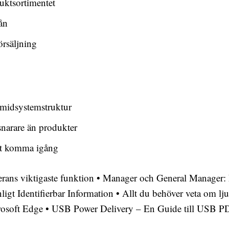
uktsortimentet
ån
örsäljning
ramidsystemstruktur
snarare än produkter
att komma igång
rans viktigaste funktion
•
Manager och General Manager: 
igt Identifierbar Information
•
Allt du behöver veta om lju
rosoft Edge
•
USB Power Delivery – En Guide till USB P