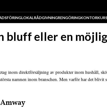
ADSFÖRING
LOKAL
RÅDGIVNING
RENGÖRING
KONTOR
KUR
bluff eller en möjli
retag inom direktförsäljning av produkter inom hushåll, sk
 de största namnen inom branschen. Men varför har det blivit s
m Amway