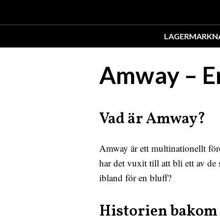
LAGER
MARKN
Amway – En 
Vad är Amway?
Amway är ett multinationellt fö
har det vuxit till att bli ett av
ibland för en bluff?
Historien bako