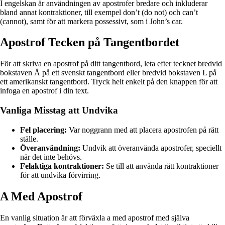
I engelskan är användningen av apostrofer bredare och inkluderar
bland annat kontraktioner, till exempel don’t (do not) och can’t
(cannot), samt för att markera possessivt, som i John’s car.
Apostrof Tecken på Tangentbordet
För att skriva en apostrof på ditt tangentbord, leta efter tecknet bredvid
bokstaven Å på ett svenskt tangentbord eller bredvid bokstaven L på
ett amerikanskt tangentbord. Tryck helt enkelt på den knappen för att
infoga en apostrof i din text.
Vanliga Misstag att Undvika
Fel placering:
Var noggrann med att placera apostrofen på rätt
ställe.
Överanvändning:
Undvik att överanvända apostrofer, speciellt
när det inte behövs.
Felaktiga kontraktioner:
Se till att använda rätt kontraktioner
för att undvika förvirring.
A Med Apostrof
En vanlig situation är att förväxla a med apostrof med själva