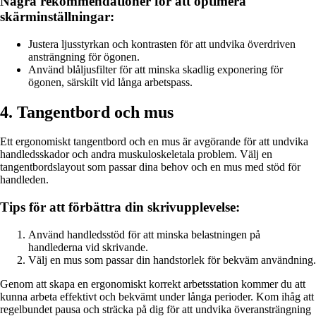
Några rekommendationer för att optimera
skärminställningar:
Justera ljusstyrkan och kontrasten för att undvika överdriven
ansträngning för ögonen.
Använd blåljusfilter för att minska skadlig exponering för
ögonen, särskilt vid långa arbetspass.
4. Tangentbord och mus
Ett ergonomiskt tangentbord och en mus är avgörande för att undvika
handledsskador och andra muskuloskeletala problem. Välj en
tangentbordslayout som passar dina behov och en mus med stöd för
handleden.
Tips för att förbättra din skrivupplevelse:
Använd handledsstöd för att minska belastningen på
handlederna vid skrivande.
Välj en mus som passar din handstorlek för bekväm användning.
Genom att skapa en ergonomiskt korrekt arbetsstation kommer du att
kunna arbeta effektivt och bekvämt under långa perioder. Kom ihåg att
regelbundet pausa och sträcka på dig för att undvika överansträngning