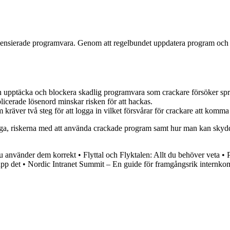
h licensierade programvara. Genom att regelbundet uppdatera program oc
an upptäcka och blockera skadlig programvara som crackare försöker spr
erade lösenord minskar risken för att hackas.
kräver två steg för att logga in vilket försvårar för crackare att komma
agliga, riskerna med att använda crackade program samt hur man kan sky
du använder dem korrekt
•
Flyttal och Flyktalen: Allt du behöver veta
•
upp det
•
Nordic Intranet Summit – En guide för framgångsrik internk