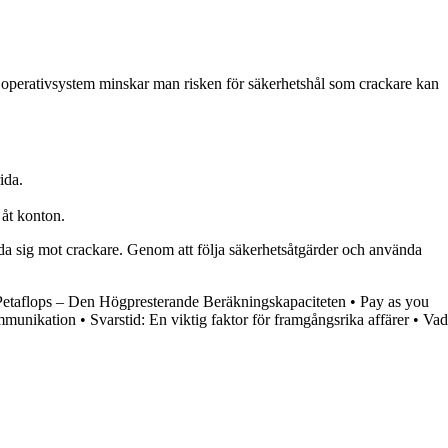
h operativsystem minskar man risken för säkerhetshål som crackare kan
ida.
 åt konton.
dda sig mot crackare. Genom att följa säkerhetsåtgärder och använda
Petaflops – Den Högpresterande Beräkningskapaciteten
•
Pay as you
ommunikation
•
Svarstid: En viktig faktor för framgångsrika affärer
•
Vad