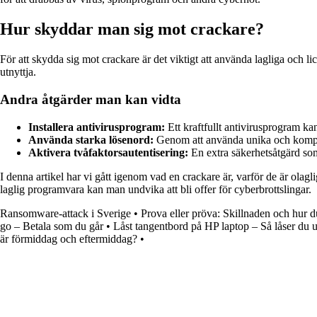
Hur skyddar man sig mot crackare?
För att skydda sig mot crackare är det viktigt att använda lagliga oc
utnyttja.
Andra åtgärder man kan vidta
Installera antivirusprogram:
Ett kraftfullt antivirusprogram k
Använda starka lösenord:
Genom att använda unika och komplic
Aktivera tvåfaktorsautentisering:
En extra säkerhetsåtgärd som 
I denna artikel har vi gått igenom vad en crackare är, varför de är ol
laglig programvara kan man undvika att bli offer för cyberbrottslingar.
Ransomware-attack i Sverige
•
Prova eller pröva: Skillnaden och hur 
go – Betala som du går
•
Låst tangentbord på HP laptop – Så låser du 
är förmiddag och eftermiddag?
•