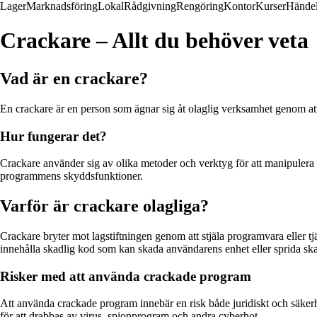
Lager
Marknadsföring
Lokal
Rådgivning
Rengöring
Kontor
Kurser
Händel
Crackare – Allt du behöver veta
Vad är en crackare?
En crackare är en person som ägnar sig åt olaglig verksamhet genom att bry
Hur fungerar det?
Crackare använder sig av olika metoder och verktyg för att manipulera
programmens skyddsfunktioner.
Varför är crackare olagliga?
Crackare bryter mot lagstiftningen genom att stjäla programvara eller
innehålla skadlig kod som kan skada användarens enhet eller sprida sk
Risker med att använda crackade program
Att använda crackade program innebär en risk både juridiskt och säkerh
för att drabbas av virus, spionprogram och andra cyberhot.