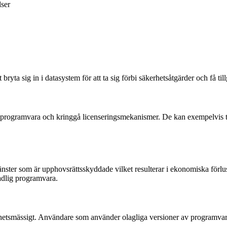
ser
ta sig in i datasystem för att ta sig förbi säkerhetsåtgärder och få tillgå
 programvara och kringgå licenseringsmekanismer. De kan exempelvis ta 
 tjänster som är upphovsrättsskyddade vilket resulterar i ekonomiska f
adlig programvara.
etsmässigt. Användare som använder olagliga versioner av programvara r