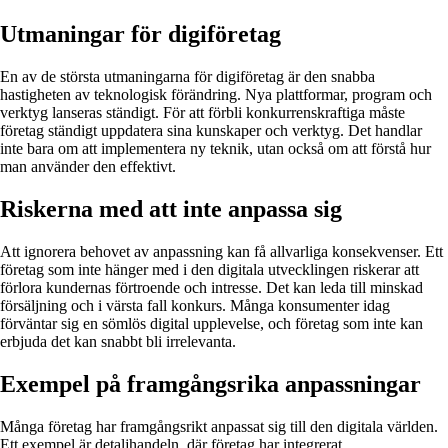
Utmaningar för digiföretag
En av de största utmaningarna för digiföretag är den snabba
hastigheten av teknologisk förändring. Nya plattformar, program och
verktyg lanseras ständigt. För att förbli konkurrenskraftiga måste
företag ständigt uppdatera sina kunskaper och verktyg. Det handlar
inte bara om att implementera ny teknik, utan också om att förstå hur
man använder den effektivt.
Riskerna med att inte anpassa sig
Att ignorera behovet av anpassning kan få allvarliga konsekvenser. Ett
företag som inte hänger med i den digitala utvecklingen riskerar att
förlora kundernas förtroende och intresse. Det kan leda till minskad
försäljning och i värsta fall konkurs. Många konsumenter idag
förväntar sig en sömlös digital upplevelse, och företag som inte kan
erbjuda det kan snabbt bli irrelevanta.
Exempel på framgångsrika anpassningar
Många företag har framgångsrikt anpassat sig till den digitala världen.
Ett exempel är detaljhandeln, där företag har integrerat