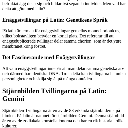
befruktat ägg delar sig och bildar två separata individer. Men vad har
detta att göra med latin?
Enäggstvillingar på Latin: Genetikens Språk
På latin är termen för enäggstvillingar gemellus monochorionicus,
vilket bokstavligen betyder en korial plats. Det refererar till att
enäggsduplicerade tvillingar delar samma chorion, som är det yttre
membranet kring fostret.
Det Fascinerande med Enäggstvillingar
Att vara enäggstvillingar innebär att man delar samma genetiska arv
och därmed har identiska DNA. Trots detta kan tvillingarna ha unika
personligheter och skilja sig åt på många områden.
Stjärnbilden Tvillingarna på Latin:
Gemini
Stjärnbilden Tvillingarna är en av de 88 erkända stjärnbilderna på
himlen. På latin är namnet för stjärnbilden Gemini. Denna stjärnbild
är en av de zodiakala konstellationerna och har en rik historia i olika
kulturer.