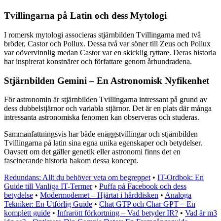
Tvillingarna på Latin och dess Mytologi
I romersk mytologi associeras stjärnbilden Tvillingarna med två
bröder, Castor och Pollux. Dessa två var söner till Zeus och Pollux
var oövervinnlig medan Castor var en skicklig ryttare. Deras historia
har inspirerat konstnärer och författare genom århundradena.
Stjärnbilden Gemini – En Astronomisk Nyfikenhet
För astronomin är stjärnbilden Tvillingarna intressant på grund av
dess dubbelstjärnor och variabla stjärnor. Det är en plats där många
intressanta astronomiska fenomen kan observeras och studeras.
Sammanfattningsvis har både enäggstvillingar och stjärnbilden
Tvillingarna på latin sina egna unika egenskaper och betydelser.
Oavsett om det gäller genetik eller astronomi finns det en
fascinerande historia bakom dessa koncept.
Redundans: Allt du behöver veta om begreppet
•
IT-Ordbok: En
Guide till Vanliga IT-Termer
•
Puffa på Facebook och dess
betydelse
•
Modermodemet – Hjärtat i hårddisken
•
Analoga
Tekniker: En Utförlig Guide
•
Chat GTP och Char GPT – En
komplett guide
•
Infrarött förkortning – Vad betyder IR?
•
Vad är m3