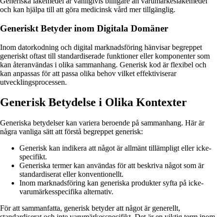
Generiska läkemedel är vanligtvis billigare än varumärkesläkemedel
och kan hjälpa till att göra medicinsk vård mer tillgänglig.
Generiskt Betyder inom Digitala Domäner
Inom datorkodning och digital marknadsföring hänvisar begreppet
generiskt oftast till standardiserade funktioner eller komponenter som
kan återanvändas i olika sammanhang. Generisk kod är flexibel och
kan anpassas för att passa olika behov vilket effektiviserar
utvecklingsprocessen.
Generisk Betydelse i Olika Kontexter
Generiska betydelser kan variera beroende på sammanhang. Här är
några vanliga sätt att förstå begreppet generisk:
Generisk kan indikera att något är allmänt tillämpligt eller icke-
specifikt.
Generiska termer kan användas för att beskriva något som är
standardiserat eller konventionellt.
Inom marknadsföring kan generiska produkter syfta på icke-
varumärkesspecifika alternativ.
För att sammanfatta, generisk betyder att något är generellt,
standardiserat och inte varumärkesspecifikt. Det är en viktig term inom