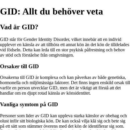
GID: Allt du behöver veta
Vad är GID?
GID står för Gender Identity Disorder, vilket innebär att en individ
upplever en känsla av att tillhöra ett annat kön än det kön de tilldelades
vid födseln. Detta kan leda till en stor psykisk påfrestning och behov
av stöd och förståelse från omgivningen.
Orsaker till GID
Orsakerna till GID är komplexa och kan påverkas av både genetiska,
hormonella och miljömässiga faktorer. Det finns ingen enskild orsak till
varför en person utvecklar GID, men det är viktigt att förstå att det
handlar om en djupt rotad känsla av könsidentitet.
Vanliga symtom på GID
Personer som lider av GID kan uppleva starka känslor av obehag och
olust inför sitt biologiska kön. De kan också vilja klä sig och bete sig
på ett sätt som stämmer överens med det kön de identifierar sig som.