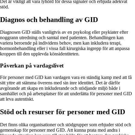
Det är viktigt att vara lyhörd för dessa signaler och erbjuda adekvat
stöd.
Diagnos och behandling av GID
Diagnosen GID ställs vanligtvis av en psykolog eller psykiater efter
noggrann utredning och samtal med patienten. Behandlingen kan
variera beroende på individens behov, men kan inkludera terapi,
hormonbehandling eller i vissa fall kirurgiska ingrepp för att anpassa
kroppen till den upplevda könsidentiteten.
Påverkan på vardagslivet
För personer med GID kan vardagen vara en ständig kamp med att få
sitt yttre att stämma överens med sin inre identitet. Det är därför
avgörande att skapa en inkluderande och stödjande miljö både i
samhället och på arbetsplatser för att underlätta för personer med GID
att leva autentiskt.
Stöd och resurser för personer med GID
Det finns olika organisationer och stödgrupper som erbjuder stöd och
gemenskap för personer med GID. Att kunna prata med andra i