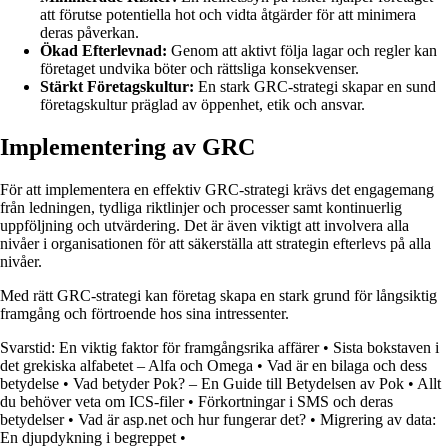
att förutse potentiella hot och vidta åtgärder för att minimera
deras påverkan.
Ökad Efterlevnad:
Genom att aktivt följa lagar och regler kan
företaget undvika böter och rättsliga konsekvenser.
Stärkt Företagskultur:
En stark GRC-strategi skapar en sund
företagskultur präglad av öppenhet, etik och ansvar.
Implementering av GRC
För att implementera en effektiv GRC-strategi krävs det engagemang
från ledningen, tydliga riktlinjer och processer samt kontinuerlig
uppföljning och utvärdering. Det är även viktigt att involvera alla
nivåer i organisationen för att säkerställa att strategin efterlevs på alla
nivåer.
Med rätt GRC-strategi kan företag skapa en stark grund för långsiktig
framgång och förtroende hos sina intressenter.
Svarstid: En viktig faktor för framgångsrika affärer
•
Sista bokstaven i
det grekiska alfabetet – Alfa och Omega
•
Vad är en bilaga och dess
betydelse
•
Vad betyder Pok? – En Guide till Betydelsen av Pok
•
Allt
du behöver veta om ICS-filer
•
Förkortningar i SMS och deras
betydelser
•
Vad är asp.net och hur fungerar det?
•
Migrering av data:
En djupdykning i begreppet
•