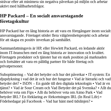
strävar efter att minimera sin negativa påverkan på miljön och arbetar
aktivt med hållbarhetsfrågor.
HP Packard – En socialt ansvarstagande
företagskultur
HP Packard har en lång historia av att vara en föregångare inom socialt
ansvarstagande. Företaget stöder flera välgörenhetsprojekt och arbetar
för att skapa en positiv inverkan på samhället.
Sammanfattningsvis är HP, eller Hewlett Packard, en ledande aktör
inom IT-branschen med en lång historia av innovation och kvalitet.
Företagets produkter och tjänster har en stark position på marknaden
och fortsätter att vara en pålitlig partner för både företag och
privatpersoner.
Suboptimering – Vad det betyder och hur det påverkar
•
IT-system: En
djupdykning i vad det är och hur det fungerar
•
Vad är hierarki och vad
betyder det?
•
ISDN – En guide till den digitala teknologin
•
Vad är en
tjänst?
•
Vad är Sour Cream och Vad Betyder det på Svenska?
•
Allt du
behöver veta om Fips
•
Allt du behöver veta om Aimo Park
•
Vad
betyder IRL? En förklaring av förkortningen IRL (In Real Life)
•
Födelsedagar på Facebook – Vad har hänt med tidslinjen?
•