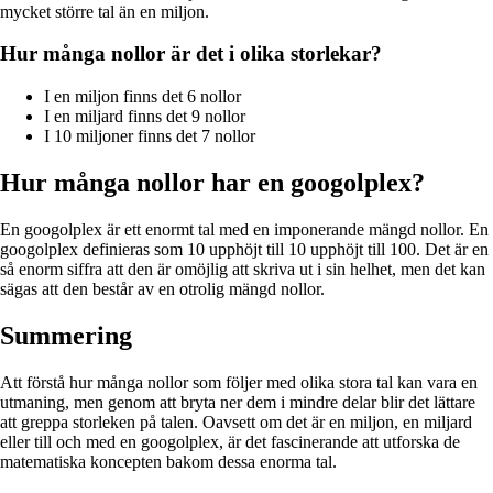
mycket större tal än en miljon.
Hur många nollor är det i olika storlekar?
I en miljon finns det 6 nollor
I en miljard finns det 9 nollor
I 10 miljoner finns det 7 nollor
Hur många nollor har en googolplex?
En googolplex är ett enormt tal med en imponerande mängd nollor. En
googolplex definieras som 10 upphöjt till 10 upphöjt till 100. Det är en
så enorm siffra att den är omöjlig att skriva ut i sin helhet, men det kan
sägas att den består av en otrolig mängd nollor.
Summering
Att förstå hur många nollor som följer med olika stora tal kan vara en
utmaning, men genom att bryta ner dem i mindre delar blir det lättare
att greppa storleken på talen. Oavsett om det är en miljon, en miljard
eller till och med en googolplex, är det fascinerande att utforska de
matematiska koncepten bakom dessa enorma tal.