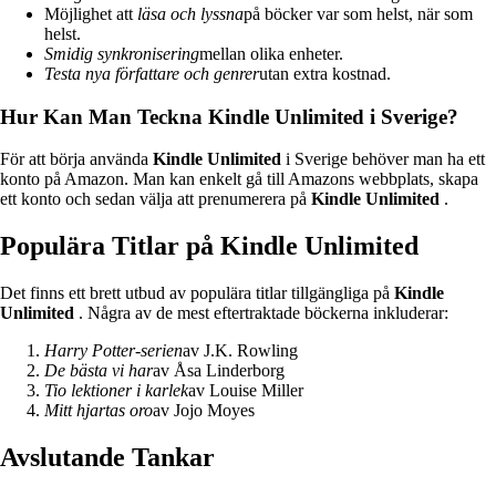
Möjlighet att
läsa och lyssna
på böcker var som helst, när som
helst.
Smidig synkronisering
mellan olika enheter.
Testa nya författare och genrer
utan extra kostnad.
Hur Kan Man Teckna Kindle Unlimited i Sverige?
För att börja använda
Kindle Unlimited
i Sverige behöver man ha ett
konto på Amazon. Man kan enkelt gå till Amazons webbplats, skapa
ett konto och sedan välja att prenumerera på
Kindle Unlimited
.
Populära Titlar på Kindle Unlimited
Det finns ett brett utbud av populära titlar tillgängliga på
Kindle
Unlimited
. Några av de mest eftertraktade böckerna inkluderar:
Harry Potter-serien
av J.K. Rowling
De bästa vi har
av Åsa Linderborg
Tio lektioner i karlek
av Louise Miller
Mitt hjartas oro
av Jojo Moyes
Avslutande Tankar