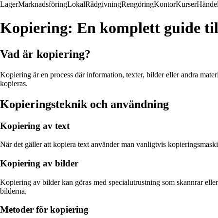
Lager
Marknadsföring
Lokal
Rådgivning
Rengöring
Kontor
Kurser
Händel
Kopiering: En komplett guide ti
Vad är kopiering?
Kopiering är en process där information, texter, bilder eller andra mat
kopieras.
Kopieringsteknik och användning
Kopiering av text
När det gäller att kopiera text använder man vanligtvis kopieringsmaskiner 
Kopiering av bilder
Kopiering av bilder kan göras med specialutrustning som skannrar eller k
bilderna.
Metoder för kopiering