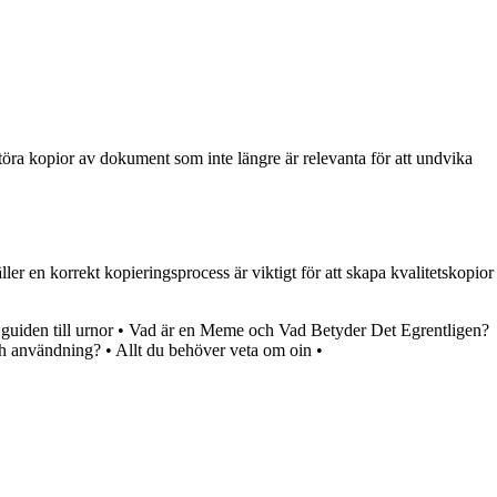
rstöra kopior av dokument som inte längre är relevanta för att undvika
ler en korrekt kopieringsprocess är viktigt för att skapa kvalitetskopior
uiden till urnor
•
Vad är en Meme och Vad Betyder Det Egrentligen?
ch användning?
•
Allt du behöver veta om oin
•