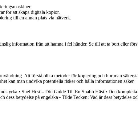
ieringsmaskiner.
 för att skapa digitala kopior.
ring till en annan plats via nätverk.
slig information från att hamna i fel händer. Se till att ta bort eller fö
 användning. Att förstå olika metoder för kopiering och hur man säkerstäl
rhet kan man undvika potentiella risker och hålla informationen säker.
judstyrka
•
Snel Hest – Din Guide Till En Snabb Häst
•
Den kompletta g
ch dess betydelse på engelska
•
Tilde Tecken: Vad är dess betydelse o