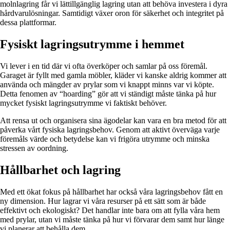
molnlagring får vi lättillgänglig lagring utan att behöva investera i dyra
hårdvarulösningar. Samtidigt växer oron för säkerhet och integritet på
dessa plattformar.
Fysiskt lagringsutrymme i hemmet
Vi lever i en tid där vi ofta överköper och samlar på oss föremål.
Garaget är fyllt med gamla möbler, kläder vi kanske aldrig kommer att
använda och mängder av prylar som vi knappt minns var vi köpte.
Detta fenomen av “hoarding” gör att vi ständigt måste tänka på hur
mycket fysiskt lagringsutrymme vi faktiskt behöver.
Att rensa ut och organisera sina ägodelar kan vara en bra metod för att
påverka vårt fysiska lagringsbehov. Genom att aktivt överväga varje
föremåls värde och betydelse kan vi frigöra utrymme och minska
stressen av oordning.
Hållbarhet och lagring
Med ett ökat fokus på hållbarhet har också våra lagringsbehov fått en
ny dimension. Hur lagrar vi våra resurser på ett sätt som är både
effektivt och ekologiskt? Det handlar inte bara om att fylla våra hem
med prylar, utan vi måste tänka på hur vi förvarar dem samt hur länge
vi planerar att behålla dem.