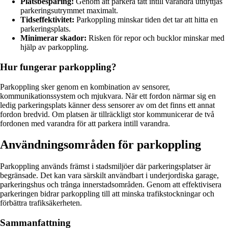
Platsbesparing:
Genom att parkera tätt intill varandra utnyttjas
parkeringsutrymmet maximalt.
Tidseffektivitet:
Parkoppling minskar tiden det tar att hitta en
parkeringsplats.
Minimerar skador:
Risken för repor och bucklor minskar med
hjälp av parkoppling.
Hur fungerar parkoppling?
Parkoppling sker genom en kombination av sensorer,
kommunikationssystem och mjukvara. När ett fordon närmar sig en
ledig parkeringsplats känner dess sensorer av om det finns ett annat
fordon bredvid. Om platsen är tillräckligt stor kommunicerar de två
fordonen med varandra för att parkera intill varandra.
Användningsområden för parkoppling
Parkoppling används främst i stadsmiljöer där parkeringsplatser är
begränsade. Det kan vara särskilt användbart i underjordiska garage,
parkeringshus och trånga innerstadsområden. Genom att effektivisera
parkeringen bidrar parkoppling till att minska trafikstockningar och
förbättra trafiksäkerheten.
Sammanfattning