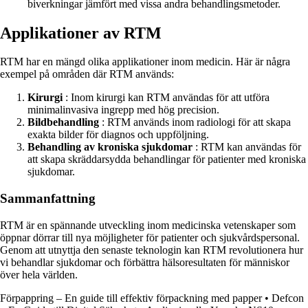
biverkningar jämfört med vissa andra behandlingsmetoder.
Applikationer av RTM
RTM har en mängd olika applikationer inom medicin. Här är några
exempel på områden där RTM används:
Kirurgi
: Inom kirurgi kan RTM användas för att utföra
minimalinvasiva ingrepp med hög precision.
Bildbehandling
: RTM används inom radiologi för att skapa
exakta bilder för diagnos och uppföljning.
Behandling av kroniska sjukdomar
: RTM kan användas för
att skapa skräddarsydda behandlingar för patienter med kroniska
sjukdomar.
Sammanfattning
RTM är en spännande utveckling inom medicinska vetenskaper som
öppnar dörrar till nya möjligheter för patienter och sjukvårdspersonal.
Genom att utnyttja den senaste teknologin kan RTM revolutionera hur
vi behandlar sjukdomar och förbättra hälsoresultaten för människor
över hela världen.
Förpappring – En guide till effektiv förpackning med papper
•
Defcon