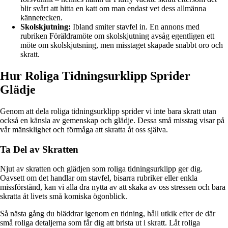
blir svårt att hitta en katt om man endast vet dess allmänna
kännetecken.
Skolskjutning:
Ibland smiter stavfel in. En annons med
rubriken Föräldramöte om skolskjutning avsåg egentligen ett
möte om skolskjutsning, men misstaget skapade snabbt oro och
skratt.
Hur Roliga Tidningsurklipp Sprider
Glädje
Genom att dela roliga tidningsurklipp sprider vi inte bara skratt utan
också en känsla av gemenskap och glädje. Dessa små misstag visar på
vår mänsklighet och förmåga att skratta åt oss själva.
Ta Del av Skratten
Njut av skratten och glädjen som roliga tidningsurklipp ger dig.
Oavsett om det handlar om stavfel, bisarra rubriker eller enkla
missförstånd, kan vi alla dra nytta av att skaka av oss stressen och bara
skratta åt livets små komiska ögonblick.
Så nästa gång du bläddrar igenom en tidning, håll utkik efter de där
små roliga detaljerna som får dig att brista ut i skratt. Låt roliga