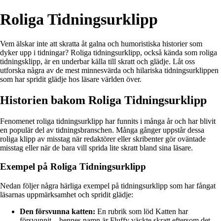
Roliga Tidningsurklipp
Vem älskar inte att skratta åt galna och humoristiska historier som
dyker upp i tidningar? Roliga tidningsurklipp, också kända som roliga
tidningsklipp, är en underbar källa till skratt och glädje. Låt oss
utforska några av de mest minnesvärda och hilariska tidningsurklippen
som har spridit glädje hos läsare världen över.
Historien bakom Roliga Tidningsurklipp
Fenomenet roliga tidningsurklipp har funnits i många år och har blivit
en populär del av tidningsbranschen. Många gånger uppstår dessa
roliga klipp av misstag när redaktörer eller skribenter gör oväntade
misstag eller när de bara vill sprida lite skratt bland sina läsare.
Exempel på Roliga Tidningsurklipp
Nedan följer några härliga exempel på tidningsurklipp som har fångat
läsarnas uppmärksamhet och spridit glädje:
Den försvunna katten:
En rubrik som löd Katten har
försvunnit – hennes namn är Fluffy väckte skratt eftersom det