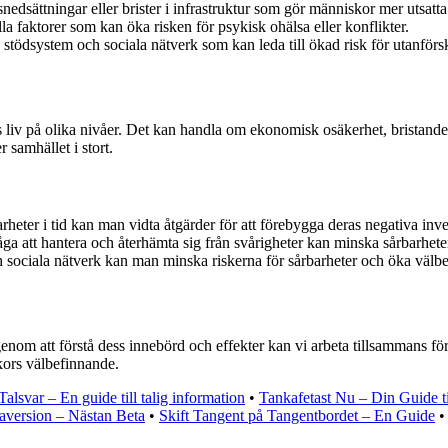
nedsättningar eller brister i infrastruktur som gör människor mer utsatta
 faktorer som kan öka risken för psykisk ohälsa eller konflikter.
på stödsystem och sociala nätverk som kan leda till ökad risk för utanförs
iv på olika nivåer. Det kan handla om ekonomisk osäkerhet, bristande til
r samhället i stort.
arheter i tid kan man vidta åtgärder för att förebygga deras negativa inv
åga att hantera och återhämta sig från svårigheter kan minska sårbarhete
sociala nätverk kan man minska riskerna för sårbarheter och öka välbe
genom att förstå dess innebörd och effekter kan vi arbeta tillsammans f
kors välbefinnande.
Talsvar – En guide till talig information
•
Tankafetast Nu – Din Guide ti
aversion – Nästan Beta
•
Skift Tangent på Tangentbordet – En Guide