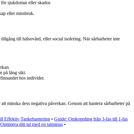
 för sjukdomar eller skador.
kap eller missbruk.
lgång till hälsovård, eller social isolering. När sårbarheter inte
erkan.
n på lång sikt.
finnandet hos individer.
ör att minska dess negativa påverkan. Genom att hantera sårbarheter på
ll Effektiv Tankehantering
•
Guide: Omkoppling från 3-fas till 1-fas
•
Optimera ditt tal med en talminus
•