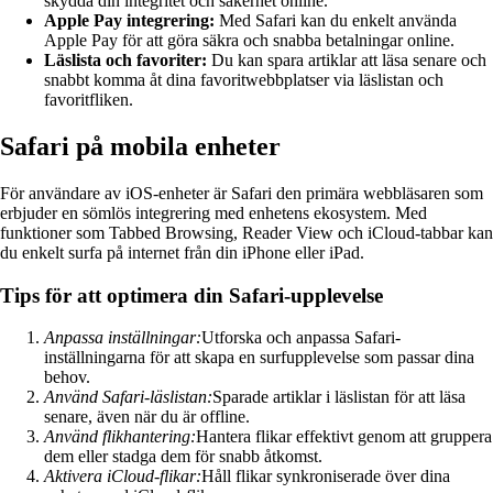
skydda din integritet och säkerhet online.
Apple Pay integrering:
Med Safari kan du enkelt använda
Apple Pay för att göra säkra och snabba betalningar online.
Läslista och favoriter:
Du kan spara artiklar att läsa senare och
snabbt komma åt dina favoritwebbplatser via läslistan och
favoritfliken.
Safari på mobila enheter
För användare av iOS-enheter är Safari den primära webbläsaren som
erbjuder en sömlös integrering med enhetens ekosystem. Med
funktioner som Tabbed Browsing, Reader View och iCloud-tabbar kan
du enkelt surfa på internet från din iPhone eller iPad.
Tips för att optimera din Safari-upplevelse
Anpassa inställningar:
Utforska och anpassa Safari-
inställningarna för att skapa en surfupplevelse som passar dina
behov.
Använd Safari-läslistan:
Sparade artiklar i läslistan för att läsa
senare, även när du är offline.
Använd flikhantering:
Hantera flikar effektivt genom att gruppera
dem eller stadga dem för snabb åtkomst.
Aktivera iCloud-flikar:
Håll flikar synkroniserade över dina