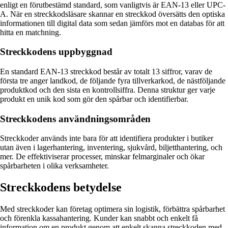
enligt en förutbestämd standard, som vanligtvis är EAN-13 eller UPC-
A. När en streckkodsläsare skannar en streckkod översätts den optiska
informationen till digital data som sedan jämförs mot en databas för att
hitta en matchning.
Streckkodens uppbyggnad
En standard EAN-13 streckkod består av totalt 13 siffror, varav de
första tre anger landkod, de följande fyra tillverkarkod, de nästföljande
produktkod och den sista en kontrollsiffra. Denna struktur ger varje
produkt en unik kod som gör den spårbar och identifierbar.
Streckkodens användningsområden
Streckkoder används inte bara för att identifiera produkter i butiker
utan även i lagerhantering, inventering, sjukvård, biljetthantering, och
mer. De effektiviserar processer, minskar felmarginaler och ökar
spårbarheten i olika verksamheter.
Streckkodens betydelse
Med streckkoder kan företag optimera sin logistik, förbättra spårbarhet
och förenkla kassahantering. Kunder kan snabbt och enkelt få
information om en produkt genom att enkelt skanna streckkoden med