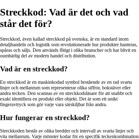
Streckkod: Vad är det och vad
står det för?
Streckkod, även kallad streckkod på svenska, är en standard inom
detaljhandeln och logistik som revolutionerade hur produkter hanteras,
spåras och säljs. Den används flitigt i olika branscher och har blivit en
oumbärlig del av modern handel och distribution.
Vad är en streckkod?
En streckkod är en maskinkodad symbol bestående av en rad svarta
linjer och mellanrum som representerar olika siffror, bokstäver eller
andra tecken. Den scannas av en streckkodsläsare för att snabbt och
exakt identifiera en produkt eller objekt. Det är som ett unikt
fingeravtryck som gör varje vara särskiljbar från andra.
Hur fungerar en streckkod?
Streckkoden består av olika bredder och intervall av svarta linjer och
vita mellanrum. Varje mönster kodar för en specifik teckenkombination