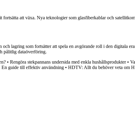
 fortsätta att växa. Nya teknologier som glasfiberkablar och satellitko
och lagring som fortsätter att spela en avgörande roll i den digitala e
h pålitlig dataöverföring.
ten?
•
Rengöra stekpannans undersida med enkla hushållsprodukter
•
Va
 En guide till effektiv användning
•
HDTV: Allt du behöver veta om H