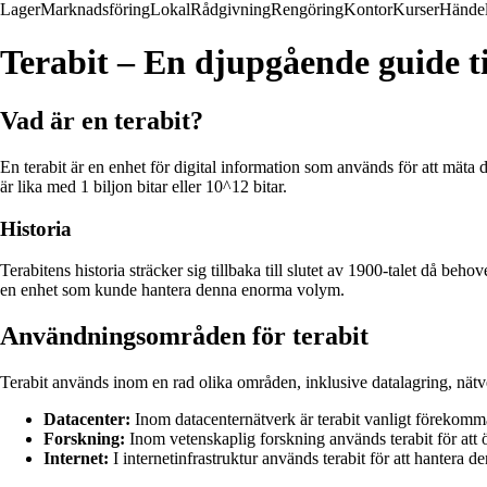
Lager
Marknadsföring
Lokal
Rådgivning
Rengöring
Kontor
Kurser
Händel
Terabit – En djupgående guide ti
Vad är en terabit?
En terabit är en enhet för digital information som används för att mät
är lika med 1 biljon bitar eller 10^12 bitar.
Historia
Terabitens historia sträcker sig tillbaka till slutet av 1900-talet då b
en enhet som kunde hantera denna enorma volym.
Användningsområden för terabit
Terabit används inom en rad olika områden, inklusive datalagring, nät
Datacenter:
Inom datacenternätverk är terabit vanligt förekomma
Forskning:
Inom vetenskaplig forskning används terabit för att
Internet:
I internetinfrastruktur används terabit för att hantera 