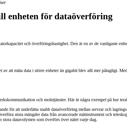
ser
ll enheten för dataöverföring
a datorkapacitet och överföringshastighet. Den är en av de vanligaste 
ehovet av att mäta data i större enheter än gigabit blev allt mer påtagli
verkskommunikation och molntjänster. Här är några exempel på hur terab
nde för att underlätta snabb dataöverföring mellan servrar och lagrings
 överföra stora mängder data från avancerade mätinstrument och telesko
den stora datavolymen som överförs över nätet varje dag.