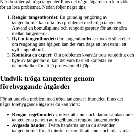
När du stöter på tröga tangenter finns det några åtgärder du kan vidta
för att lösa problemet. Nedan följer några tips:
Rengör tangentbordet:
En grundlig rengöring av
tangentbordet kan ofta lösa problemet med tröga tangenter.
Använd en bomullspinne och rengöringsspray för att rengöra
mellan tangenterna.
Byt ut tangentbordet:
Om tangentbordet är mycket slitet eller
om rengöring inte hjälper, kan det vara dags att investera i ett
nytt tangentbord.
Kontakta en expert:
Om problemet kvarstår trots rengöring och
byte av tangentbord, kan det vara bäst att kontakta en
datortekniker för att få professionell hjälp.
Undvik tröga tangenter genom
förebyggande åtgärder
För att undvika problem med tröga tangenter i framtiden finns det
några förebyggande åtgärder du kan vidta:
Rengör regelbundet:
Undvik att smuts och damm samlas under
tangenterna genom att regelbundet rengöra tangentbordet.
Avgasda händer:
Tvätta händerna innan du använder
tangentbordet för att minska risken för att smuts och olja samlas