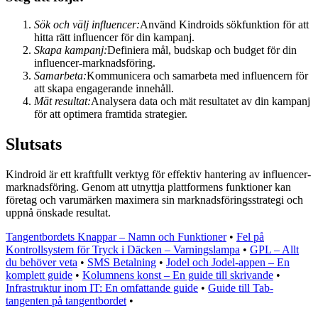
Sök och välj influencer:
Använd Kindroids sökfunktion för att
hitta rätt influencer för din kampanj.
Skapa kampanj:
Definiera mål, budskap och budget för din
influencer-marknadsföring.
Samarbeta:
Kommunicera och samarbeta med influencern för
att skapa engagerande innehåll.
Mät resultat:
Analysera data och mät resultatet av din kampanj
för att optimera framtida strategier.
Slutsats
Kindroid är ett kraftfullt verktyg för effektiv hantering av influencer-
marknadsföring. Genom att utnyttja plattformens funktioner kan
företag och varumärken maximera sin marknadsföringsstrategi och
uppnå önskade resultat.
Tangentbordets Knappar – Namn och Funktioner
•
Fel på
Kontrollsystem för Tryck i Däcken – Varningslampa
•
GPL – Allt
du behöver veta
•
SMS Betalning
•
Jodel och Jodel-appen – En
komplett guide
•
Kolumnens konst – En guide till skrivande
•
Infrastruktur inom IT: En omfattande guide
•
Guide till Tab-
tangenten på tangentbordet
•