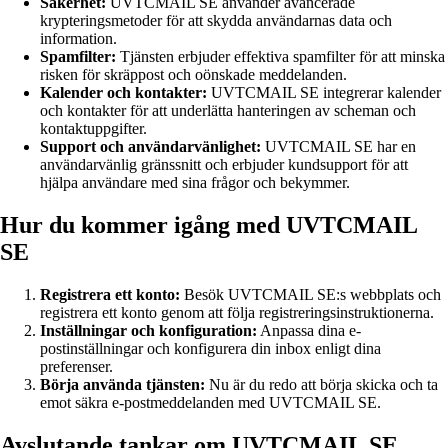
Säkerhet:
UVTCMAIL SE använder avancerade
krypteringsmetoder för att skydda användarnas data och
information.
Spamfilter:
Tjänsten erbjuder effektiva spamfilter för att minska
risken för skräppost och oönskade meddelanden.
Kalender och kontakter:
UVTCMAIL SE integrerar kalender
och kontakter för att underlätta hanteringen av scheman och
kontaktuppgifter.
Support och användarvänlighet:
UVTCMAIL SE har en
användarvänlig gränssnitt och erbjuder kundsupport för att
hjälpa användare med sina frågor och bekymmer.
Hur du kommer igång med UVTCMAIL
SE
Registrera ett konto:
Besök UVTCMAIL SE:s webbplats och
registrera ett konto genom att följa registreringsinstruktionerna.
Inställningar och konfiguration:
Anpassa dina e-
postinställningar och konfigurera din inbox enligt dina
preferenser.
Börja använda tjänsten:
Nu är du redo att börja skicka och ta
emot säkra e-postmeddelanden med UVTCMAIL SE.
Avslutande tankar om UVTCMAIL SE