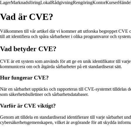
Lager
Marknadsföring
Lokal
Rådgivning
Rengöring
Kontor
Kurser
Händel
Vad är CVE?
Välkommen till vår artikel där vi kommer att utforska begreppet CVE 
till att identifiera och spåra sårbarheter i olika programvaror och system
Vad betyder CVE?
CVE är ett system som används för att ge en unik identifikator till varj
kommunicera om och åtgärda sårbarheter på ett standardiserat sätt.
Hur fungerar CVE?
När en sårbarhet upptäcks och rapporteras till CVE-systemet tilldelas 
som säkerhetsbulletiner och sårbarhetsdatabaser.
Varför är CVE viktigt?
Genom att tilldela en standardiserad identifierare till varje sårbarhet 
cybersäkerhetsgemenskapen, vilket är avgörande för att skydda informat