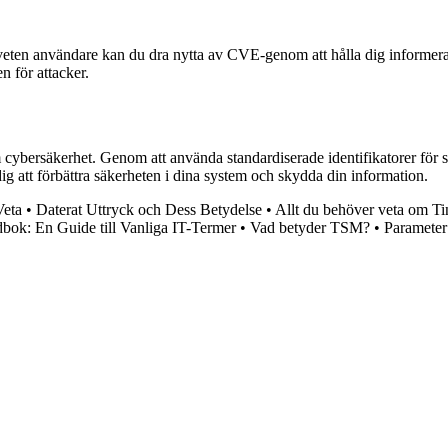
veten användare kan du dra nytta av CVE-genom att hålla dig informerad
n för attacker.
 cybersäkerhet. Genom att använda standardiserade identifikatorer för 
g att förbättra säkerheten i dina system och skydda din information.
Veta
•
Daterat Uttryck och Dess Betydelse
•
Allt du behöver veta om Ti
bok: En Guide till Vanliga IT-Termer
•
Vad betyder TSM?
•
Paramete