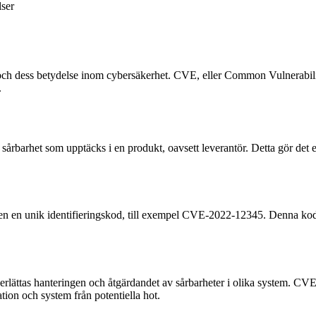
ser
och dess betydelse inom cybersäkerhet. CVE, eller Common Vulnerabilit
.
e sårbarhet som upptäcks i en produkt, oavsett leverantör. Detta gör det 
den en unik identifieringskod, till exempel CVE-2022-12345. Denna kod 
underlättas hanteringen och åtgärdandet av sårbarheter i olika system. CV
ion och system från potentiella hot.