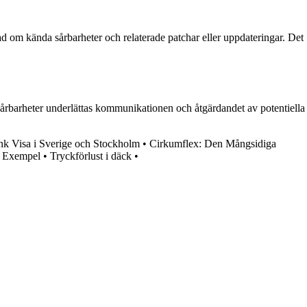
 om kända sårbarheter och relaterade patchar eller uppdateringar. Det
sårbarheter underlättas kommunikationen och åtgärdandet av potentiella
nk Visa i Sverige och Stockholm
•
Cirkumflex: Den Mångsidiga
r Exempel
•
Tryckförlust i däck
•