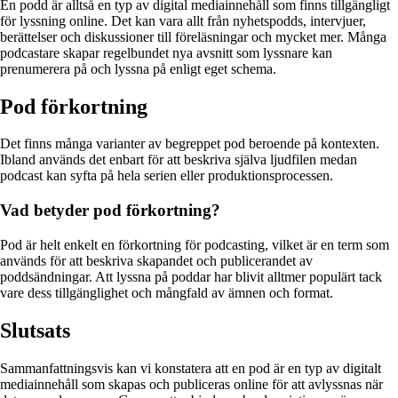
En podd är alltså en typ av digital mediainnehåll som finns tillgängligt
för lyssning online. Det kan vara allt från nyhetspodds, intervjuer,
berättelser och diskussioner till föreläsningar och mycket mer. Många
podcastare skapar regelbundet nya avsnitt som lyssnare kan
prenumerera på och lyssna på enligt eget schema.
Pod förkortning
Det finns många varianter av begreppet pod beroende på kontexten.
Ibland används det enbart för att beskriva själva ljudfilen medan
podcast kan syfta på hela serien eller produktionsprocessen.
Vad betyder pod förkortning?
Pod är helt enkelt en förkortning för podcasting, vilket är en term som
används för att beskriva skapandet och publicerandet av
poddsändningar. Att lyssna på poddar har blivit alltmer populärt tack
vare dess tillgänglighet och mångfald av ämnen och format.
Slutsats
Sammanfattningsvis kan vi konstatera att en pod är en typ av digitalt
mediainnehåll som skapas och publiceras online för att avlyssnas när