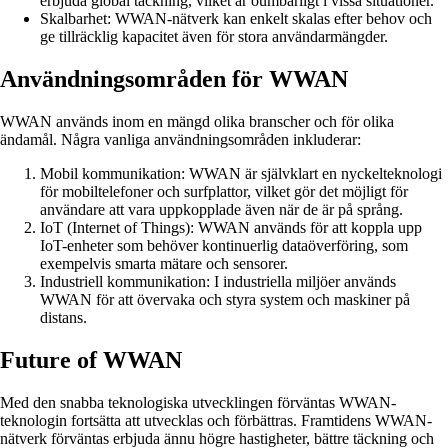
erbjuda global täckning, vilket är oumbärligt i vissa situationer.
Skalbarhet: WWAN-nätverk kan enkelt skalas efter behov och
ge tillräcklig kapacitet även för stora användarmängder.
Användningsområden för WWAN
WWAN används inom en mängd olika branscher och för olika
ändamål. Några vanliga användningsområden inkluderar:
Mobil kommunikation: WWAN är självklart en nyckelteknologi
för mobiltelefoner och surfplattor, vilket gör det möjligt för
användare att vara uppkopplade även när de är på språng.
IoT (Internet of Things): WWAN används för att koppla upp
IoT-enheter som behöver kontinuerlig dataöverföring, som
exempelvis smarta mätare och sensorer.
Industriell kommunikation: I industriella miljöer används
WWAN för att övervaka och styra system och maskiner på
distans.
Future of WWAN
Med den snabba teknologiska utvecklingen förväntas WWAN-
teknologin fortsätta att utvecklas och förbättras. Framtidens WWAN-
nätverk förväntas erbjuda ännu högre hastigheter, bättre täckning och