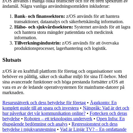
z/OS används i många olika branscher och för ett brett spektrum av
ändamål. Några vanliga användningsområden inkluderar:
Bank- och finanssektorn:
z/OS används för att hantera
transaktioner, dataanalys och säkerhetskänslig information.
Hälso- och sjukvårdssektorn:
Systemet används för att lagra
och hantera stora mängder patientdata och medicinsk
information.
Tillverkningsindustrin:
z/OS används för att övervaka
produktionsprocesser, lagerhantering och logistik.
Slutsats
z/OS är en kraftfull plattform för företag och organisationer som
behöver en pålitlig, säker och skalbar miljö för sina IT-behov. Med
sina avancerade funktioner och höga prestanda fortsätter z/OS att
vara en av de ledande operativsystemen för mainframe-datorer på
marknaden.
Resursnätverk och dess betydelse för företag
•
Äggkonto: En
komplett guide till att spara och investera
•
Nätspråk: Vad är det och
hur påverkar det vår kommunikation online?
•
Fottecken och deras
betydelse
•
Roboten – ett teknologins underverk
•
Open Infra: En
djupgående bedömning och analys
•
Regressionstest och dess
betydelse i mjukvarutestning
•
Vad är Linjär TV? – En omfattande