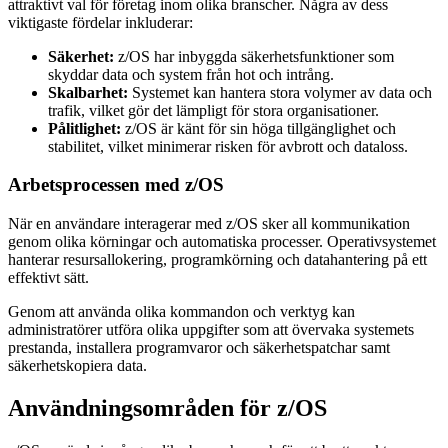
attraktivt val för företag inom olika branscher. Några av dess
viktigaste fördelar inkluderar:
Säkerhet:
z/OS har inbyggda säkerhetsfunktioner som
skyddar data och system från hot och intrång.
Skalbarhet:
Systemet kan hantera stora volymer av data och
trafik, vilket gör det lämpligt för stora organisationer.
Pålitlighet:
z/OS är känt för sin höga tillgänglighet och
stabilitet, vilket minimerar risken för avbrott och dataloss.
Arbetsprocessen med z/OS
När en användare interagerar med z/OS sker all kommunikation
genom olika körningar och automatiska processer. Operativsystemet
hanterar resursallokering, programkörning och datahantering på ett
effektivt sätt.
Genom att använda olika kommandon och verktyg kan
administratörer utföra olika uppgifter som att övervaka systemets
prestanda, installera programvaror och säkerhetspatchar samt
säkerhetskopiera data.
Användningsområden för z/OS