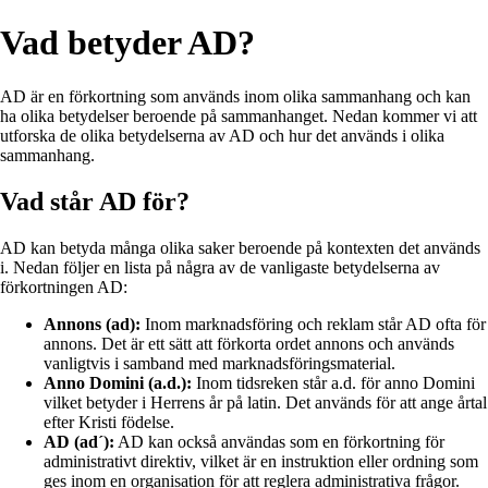
Vad betyder AD?
AD är en förkortning som används inom olika sammanhang och kan
ha olika betydelser beroende på sammanhanget. Nedan kommer vi att
utforska de olika betydelserna av AD och hur det används i olika
sammanhang.
Vad står AD för?
AD kan betyda många olika saker beroende på kontexten det används
i. Nedan följer en lista på några av de vanligaste betydelserna av
förkortningen AD:
Annons (ad):
Inom marknadsföring och reklam står AD ofta för
annons. Det är ett sätt att förkorta ordet annons och används
vanligtvis i samband med marknadsföringsmaterial.
Anno Domini (a.d.):
Inom tidsreken står a.d. för anno Domini
vilket betyder i Herrens år på latin. Det används för att ange årtal
efter Kristi födelse.
AD (ad´):
AD kan också användas som en förkortning för
administrativt direktiv, vilket är en instruktion eller ordning som
ges inom en organisation för att reglera administrativa frågor.