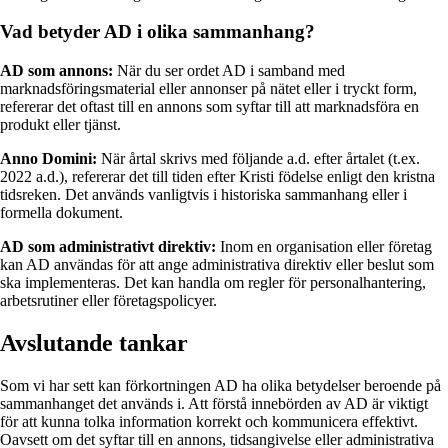
Vad betyder AD i olika sammanhang?
AD som annons:
När du ser ordet AD i samband med
marknadsföringsmaterial eller annonser på nätet eller i tryckt form,
refererar det oftast till en annons som syftar till att marknadsföra en
produkt eller tjänst.
Anno Domini:
När årtal skrivs med följande a.d. efter årtalet (t.ex.
2022 a.d.), refererar det till tiden efter Kristi födelse enligt den kristna
tidsreken. Det används vanligtvis i historiska sammanhang eller i
formella dokument.
AD som administrativt direktiv:
Inom en organisation eller företag
kan AD användas för att ange administrativa direktiv eller beslut som
ska implementeras. Det kan handla om regler för personalhantering,
arbetsrutiner eller företagspolicyer.
Avslutande tankar
Som vi har sett kan förkortningen AD ha olika betydelser beroende på
sammanhanget det används i. Att förstå innebörden av AD är viktigt
för att kunna tolka information korrekt och kommunicera effektivt.
Oavsett om det syftar till en annons, tidsangivelse eller administrativa