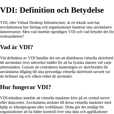
VDI: Definition och Betydelse
VDI, eller Virtual Desktop Infrastructure, är en teknik som har
revolutionerat hur företag och organisationer hanterar sina användares
datorresurser. Men vad innebär egentligen VDI och vad betyder det för
verksamheten?
Vad är VDI?
Vid definition av VDI handlar det om att distribuera virtuella skrivbord
till användare över nätverket istället för att ha fysiska datorer vid varje
arbetsstation. Genom att centralisera hanteringen av skrivborden får
användarna tillgång till sina personliga virtuella skrivbord oavsett var
de befinner sig och vilken enhet de använder.
Hur fungerar VDI?
VDI-tekniken innebär att virtuella maskiner körs på en central server
eller datacenter. Användarna ansluter till dessa virtuella maskiner med
hjälp av klientprogram eller webbläsare. Detta gör det möjligt för
organisationer att ha bättre kontroll över sina data och applikationer