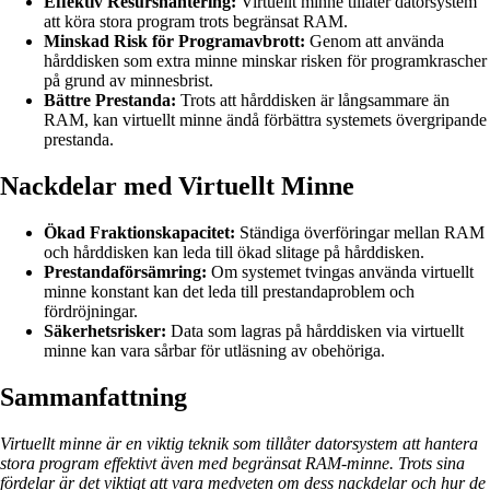
Effektiv Resurshantering:
Virtuellt minne tillåter datorsystem
att köra stora program trots begränsat RAM.
Minskad Risk för Programavbrott:
Genom att använda
hårddisken som extra minne minskar risken för programkrascher
på grund av minnesbrist.
Bättre Prestanda:
Trots att hårddisken är långsammare än
RAM, kan virtuellt minne ändå förbättra systemets övergripande
prestanda.
Nackdelar med Virtuellt Minne
Ökad Fraktionskapacitet:
Ständiga överföringar mellan RAM
och hårddisken kan leda till ökad slitage på hårddisken.
Prestandaförsämring:
Om systemet tvingas använda virtuellt
minne konstant kan det leda till prestandaproblem och
fördröjningar.
Säkerhetsrisker:
Data som lagras på hårddisken via virtuellt
minne kan vara sårbar för utläsning av obehöriga.
Sammanfattning
Virtuellt minne är en viktig teknik som tillåter datorsystem att hantera
stora program effektivt även med begränsat RAM-minne. Trots sina
fördelar är det viktigt att vara medveten om dess nackdelar och hur de