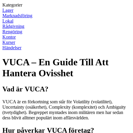
Kategorier
Lager
Marknadsföring
Lokal
Rådgivning
Rengöring
Kontor
Kurser
Händelser
VUCA – En Guide Till Att
Hantera Ovisshet
Vad är VUCA?
VUCA är en förkortning som står för Volatility (volatilitet),
Uncertainty (osäkerhet), Complexity (komplexitet) och Ambiguity
(tvetydighet). Begreppet myntades inom militären men har sedan
dess blivit alltmer populärt inom affärsvärlden.
Hur påverkar VUCA företag?