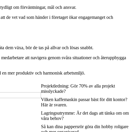
tydligt om förväntningar, mål och ansvar.
 att de vet vad som händer i företaget ökar engagemanget och
 låta dem växa, bör de tas på allvar och lösas snabbt.
a medarbetare att navigera genom svåra situationer och återuppbygga
ll en mer produktiv och harmonisk arbetsmiljö.
Projektledning: Gör 70% av alla projekt
misslyckade?
Vilken kaffemaskin passar bäst för ditt kontor?
Här är svaren.
Lagringsutrymme: Är det dags att tänka om om
våra behov?
Så kan dina pappersrör göra din hobby roligare
och mer organiserad