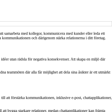
 att samarbeta med kollegor, kommunicera med kunder eller leda ett
ra kommunikationen och därigenom stärka relationerna i ditt företag.
déer utan rädsla för negativa konsekvenser. Att skapa en miljö där
 teammöten där alla får möjlighet att dela sina åsikter är ett utmärkt
ill att förstärka kommunikationen, inklusive e-post, chattapplikationer,
ll att bygga starkare relationer, medan chattapplikationer kan främja