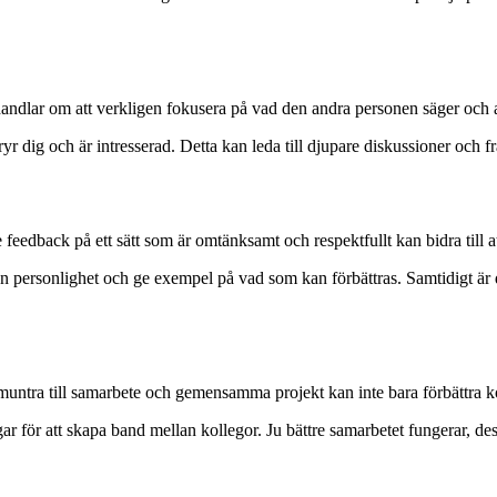
dlar om att verkligen fokusera på vad den andra personen säger och att 
ryr dig och är intresserad. Detta kan leda till djupare diskussioner oc
 feedback på ett sätt som är omtänksamt och respektfullt kan bidra till at
n personlighet och ge exempel på vad som kan förbättras. Samtidigt är de
ppmuntra till samarbete och gemensamma projekt kan inte bara förbättra
gar för att skapa band mellan kollegor. Ju bättre samarbetet fungerar, d