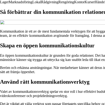
Lager
Marknadsföring
Lokal
Rådgivning
Rengöring
Kontor
Kurser
Händel
Så förbättrar din kommunikation relationern
Kommunikation är ett av de mest fundamentala verktygen för att bygga 
team, är en effektiv kommunikation avgörande för framgång. I denna arti
Skapa en öppen kommunikationskultur
En öppen kommunikationskultur är grunden för goda relationer. Det hand
människor känner sig trygga att uttrycka sig kan snabbt leda till ökat
Beröm och erkänna ansträngningar. När medarbetare känner att deras insa
sätt att främja öppenhet.
Använd rätt kommunikationsverktyg
Valet av kommunikationsverktyg spelar en stor roll i hur effektivt buds
videokonferenser och projektledningsverktyg.
Det är viktigt att välja verktyg som passar företagets specifika behov o