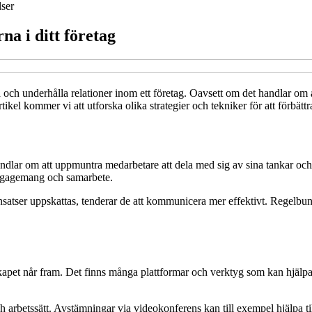
ser
a i ditt företag
och underhålla relationer inom ett företag. Oavsett om det handlar om
kel kommer vi att utforska olika strategier och tekniker för att förbätt
lar om att uppmuntra medarbetare att dela med sig av sina tankar och i
 engagemang och samarbete.
tser uppskattas, tenderar de att kommunicera mer effektivt. Regelbundna
kapet når fram. Det finns många plattformar och verktyg som kan hjälpa t
ch arbetssätt. Avstämningar via videokonferens kan till exempel hjälpa ti